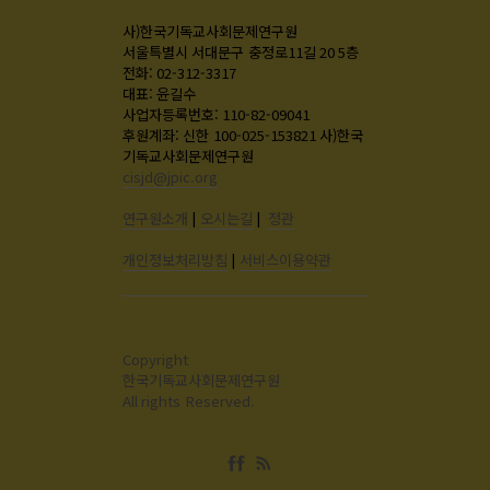
사)한국기독교사회문제연구원
서울특별시 서대문구 충정로11길 20 5층
전화: 02-312-3317
대표: 윤길수
사업자등록번호: 110-82-09041
후원계좌: 신한 100-025-153821 사)한국
기독교사회문제연구원
cisjd@jpic.org
연구원소개
|
오시는길
|
정관
개인정보처리방침
|
서비스이용약관
Copyright
한국기독교사회문제연구원
All rights Reserved.