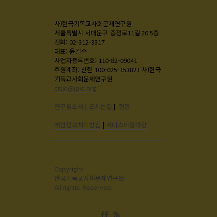
사)한국기독교사회문제연구원
서울특별시 서대문구 충정로11길 20 5층
전화: 02-312-3317
대표: 윤길수
사업자등록번호: 110-82-09041
후원계좌: 신한 100-025-153821 사)한국
기독교사회문제연구원
cisjd@jpic.org
연구원소개
|
오시는길
|
정관
개인정보처리방침
|
서비스이용약관
Copyright
한국기독교사회문제연구원
All rights Reserved.