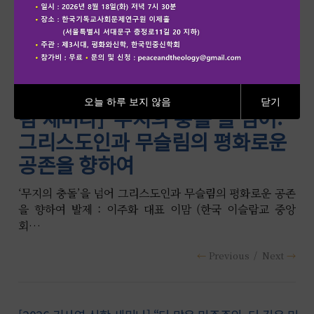
[2026 개신교인 인식조사-에큐포
[2026 기사연 신학 세미나] “더 많
오늘 하루 보지 않음
닫기
럼 세미나] ‘무지의 충돌’을 넘어:
은 민주주의, 더 깊은 민주주의를
그리스도인과 무슬림의 평화로운
향하여” (9)
공존을 향하여
보편성의 정치와 한국 극우 보수화: 바디우의 민주주의 개
념을 통해 본 기독교의 정치적 역할 발제_ 허석헌 (한국민중
‘무지의 충돌’을 넘어 그리스도인과 무슬림의 평화로운 공존
신학회,…
을 향하여 발제 : 이주화 대표 이맘 (한국 이슬람교 중앙
회…
Previous
Next