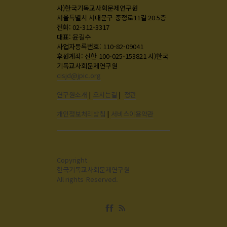
사)한국기독교사회문제연구원
서울특별시 서대문구 충정로11길 20 5층
전화: 02-312-3317
대표: 윤길수
사업자등록번호: 110-82-09041
후원계좌: 신한 100-025-153821 사)한국
기독교사회문제연구원
cisjd@jpic.org
연구원소개
|
오시는길
|
정관
개인정보처리방침
|
서비스이용약관
Copyright
한국기독교사회문제연구원
All rights Reserved.