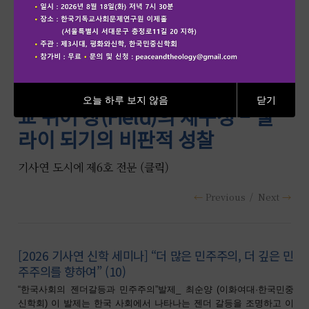
기사연 도시에 제6호) 한국 개신
오늘 하루 보지 않음
닫기
교 퀴어 장(Field)의 재구성 – 앨
라이 되기의 비판적 성찰
기사연 도시에 제6호 전문 (클릭)
Previous
Next
[2026 기사연 신학 세미나] “더 많은 민주주의, 더 깊은 민
주주의를 향하여” (10)
“한국사회의 젠더갈등과 민주주의”발제_ 최순양 (이화여대·한국민중
신학회) 이 발제는 한국 사회에서 나타나는 젠더 갈등을 조명하고 이