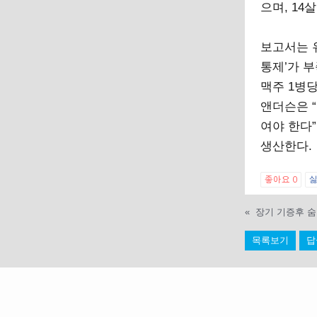
으며, 14
보고서는 
통제’가 
맥주 1병
앤더슨은 “
여야 한다”
생산한다.
좋아요
0
«
장기 기증후 숨진
목록보기
답