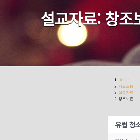
설교자료: 창조
Home
자료모음
설교자료
창조보존
유럽 청소