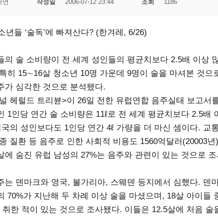
사연
작성일
2006-07-12 23:44
조회
1186
소년들 ‘술독’에 빠져산다? (한겨레, 6/26)
들의 술 소비량이 전 세계 성인들의 평균치보다 2.5배 이상 
특히 15∼16살 청소년 10명 가운데 9명이 술을 마셔본 것으
주가 심각한 것으로 분석됐다.
널 헤럴드 트리뷴>이 26일 전한 유럽연합 음주실태 보고서를
 1인당 연간 술 소비량은 11ℓ로 전 세계 평균치보다 2.5배
미국의 성인보다도 1인당 연간 4ℓ 가량을 더 마신 셈이다. 교
종 질환 등 음주로 인한 사회적 비용도 1560억달러(20003년
29살에 숨진 유럽 남성의 27%는 음주와 관련이 있는 것으로 
주는 덴마크와 영국, 불가리아, 스웨덴 등지에서 심했다. 덴마
 70%가 지난해 두 차례 이상 술을 마셨으며, 18살 아이들 
 취한 적이 있는 것으로 조사됐다. 이들은 12.5살에 처음 술