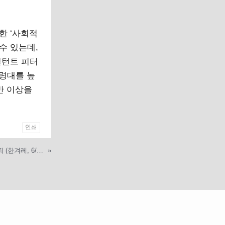
한 ‘사회적
수 있는데,
설턴트 피터
연령대를 높
반 이상을
인쇄
승객이 두고 내린 거액현금 돌려줘 (한겨레, 6/23)
»