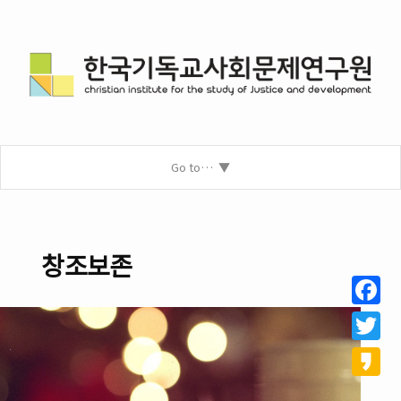
Go to…
창조보존
Facebo
Twitter
Kakao