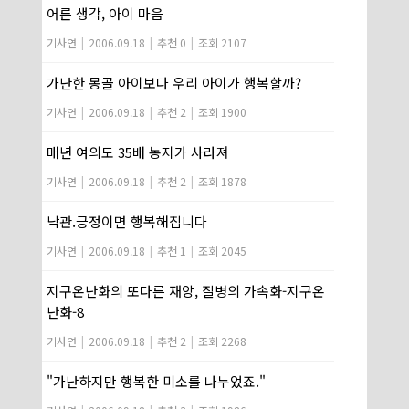
어른 생각, 아이 마음
기사연
|
2006.09.18
|
추천 0
|
조회 2107
가난한 몽골 아이보다 우리 아이가 행복할까?
기사연
|
2006.09.18
|
추천 2
|
조회 1900
매년 여의도 35배 농지가 사라져
기사연
|
2006.09.18
|
추천 2
|
조회 1878
낙관.긍정이면 행복해집니다
기사연
|
2006.09.18
|
추천 1
|
조회 2045
지구온난화의 또다른 재앙, 질병의 가속화-지구온
난화-8
기사연
|
2006.09.18
|
추천 2
|
조회 2268
"가난하지만 행복한 미소를 나누었죠."