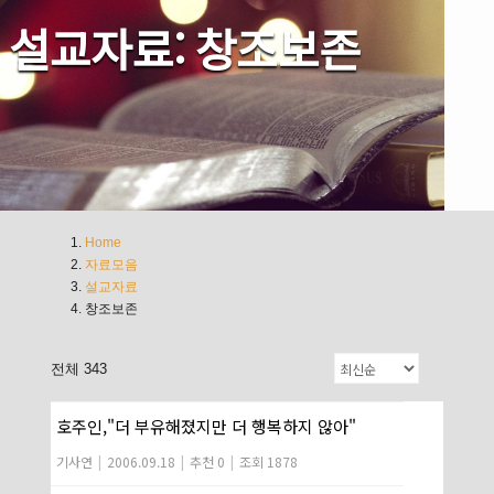
설교자료: 창조보존
Home
자료모음
설교자료
창조보존
전체 343
호주인,"더 부유해졌지만 더 행복하지 않아"
기사연
|
2006.09.18
|
추천 0
|
조회 1878