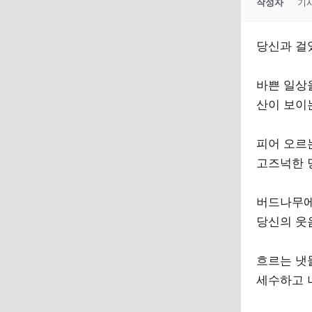
작성자
기
당신과 걸
바쁜 일상
산이 보이
피어 오르
고즈넉한 
버드나무에
당신의 웃
흐르는 냇
세수하고 