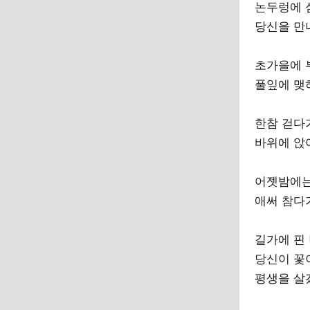
논두렁에 
당신을 만
초가을에 
풀잎에 맺
한참 걷다
바위에 앉
어젯밤에는 
애써 참다
길가에 핀 
당신이 꽃
평생을 살