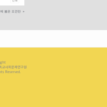
인쇄
에 봄은 오건만
»
ight
독교사회문제연구원
ghts Reserved.