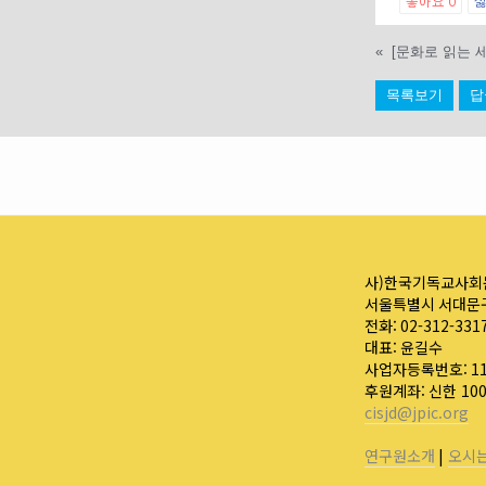
좋아요
0
«
목록보기
답
사)한국기독교사회
서울특별시 서대문구
전화: 02-312-331
대표: 윤길수
사업자등록번호: 110
후원계좌: 신한 10
cisjd@jpic.org
연구원소개
|
오시