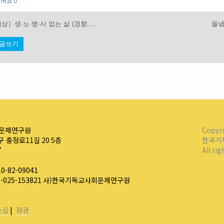
싫어요
0
[문화로 읽는 세상］생·노·병·사 없는 삶 (경향, 4/19)
들녘
글쓰기
문제연구원
Copyr
 충정로11길 20 5층
한국기
7
All ri
-82-09041
0-025-153821 사)한국기독교사회문제연구원
는길
|
정관