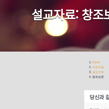
설교자료: 창조
Home
자료모음
설교자료
창조보존
당신과 