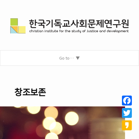
Go to…
창조보존
Facebo
Twitter
Kakao