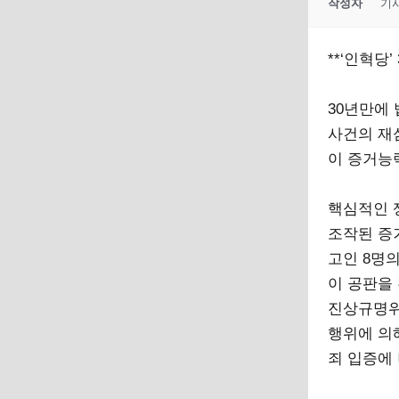
작성자
기
**‘인혁당’
30년만에
사건의 재
이 증거능
핵심적인 
조작된 증
고인 8명
이 공판을
진상규명위
행위에 의
죄 입증에