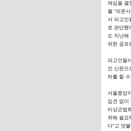
재심을 결
월 “의문
서 피고인
로 판단했
도 지난해
위한 공포
피고인들이
인 신문으
하를 할 
서울중앙지
입견 없이
비상군법회
위해 필요
다”고 덧붙