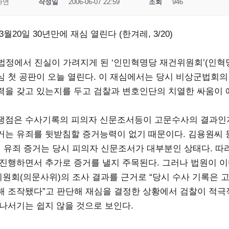
사연
작성일
2006-06-07 22:59
조회
946
 3월20일 30년만에 재심 열린다 (한겨레, 3/20)
 법정에서 진실이 가려지게 된 ‘인민혁명당 재건위원회’(인혁
심 첫 공판이 오늘 열린다. 이 재심에서는 당시 비상군법회
력을 갖고 있는지를 두고 검찰과 변호인단의 치열한 싸움이 
쟁점은 수사기록의 피의자 신문조서등이 고문수사의 결과인지
거는 유죄를 뒷받침할 증거능력이 없기 때문이다. 김용원씨 
의 유죄 증거는 당시 피의자 신문조서가 대부분인 상태다. 따
 진행하면서 추가로 증거를 낼지 주목된다. 그러나 법원이 
원회(의문사위)의 조사 결과를 근거로 “당시 수사 기록은 
해 조작됐다”고 판단해 재심을 결정한 상황에서 검찰이 적극
 나서기는 쉽지 않을 것으로 보인다.