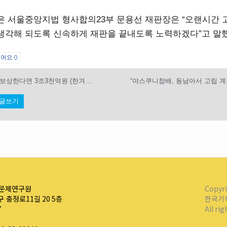
은 서울중앙지법 형사합의23부 문용선 재판장은 “오랜시간
생각해 되도록 신속하게 재판을 끝내도록 노력하겠다”고 말했
싫어요
0
음주 가정폭력 보상한다면 3조3천억원 (한겨레, 3/20)
글쓰기
문제연구원
Copyr
 충정로11길 20 5층
한국기
7
All ri