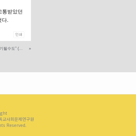
 고통받았던
다.
인쇄
“야스쿠니참배, 동남아서 고립 계기될수도” (한겨레, 3/21)
»
ight
독교사회문제연구원
ghts Reserved.