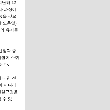
난해 12
사 과정에
됐을 것으
 오충일)
권의 유지를
신청과 증
검찰이 소취
된다.
 대한 선
이 아니라
“진실규명을
 수 있