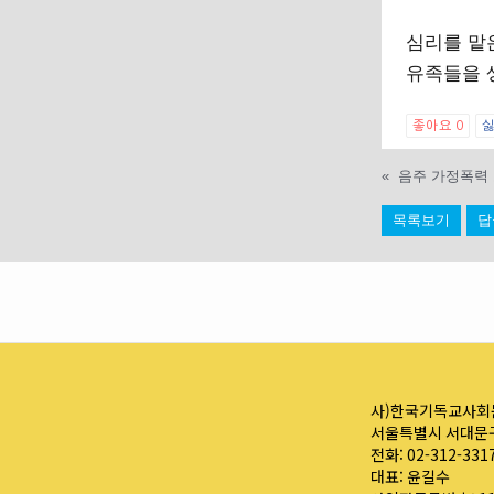
심리를 맡
유족들을 
좋아요
0
«
목록보기
답
사)한국기독교사회
서울특별시 서대문구
전화: 02-312-331
대표: 윤길수