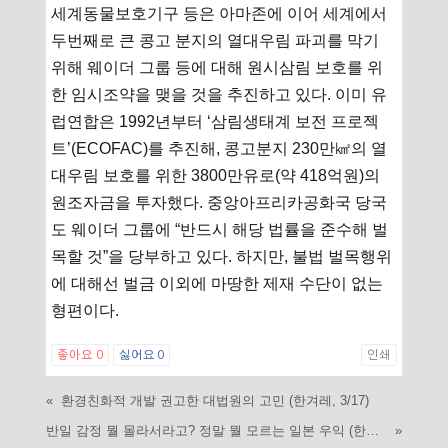
세계동물보호기구 등은 아마존에 이어 세계에서
두번째로 큰 콩고 분지의 열대우림 파괴를 막기
위해 웨이더 그룹 등에 대해 원시삼림 보호를 위
한 임시조약을 맺을 것을 추진하고 있다. 이미 유
럽연합은 1992년부터 ‘삼림생태계 보전 프로젝
트’(ECOFAC)를 추진해, 콩고분지 230만㎢의 열
대우림 보호를 위한 3800만유로(약 418억원)의
원조자금을 투자했다. 중앙아프리카공화국 당국
도 웨이더 그룹에 “반드시 해당 법률을 준수해 벌
목할 것”을 당부하고 있다. 하지만, 불법 벌목행위
에 대해선 벌금 이외에 마땅한 제재 수단이 없는
형편이다.
좋아요
0
싫어요
0
인쇄
«
환경친화적 개발 권고한 대법원의 고민 (한겨레, 3/17)
반일 감정 뭘 몰라서라고? 정말 뭘 모르는 일본 우익 (한겨레, 3/17)
»