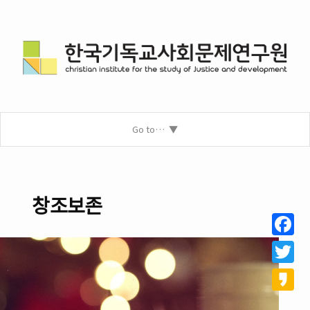
Go to…
창조보존
Facebo
Twitter
Kakao