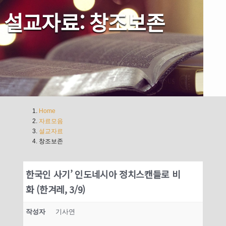
설교자료: 창조보존
Home
자료모음
설교자료
창조보존
한국인 사기’ 인도네시아 정치스캔들로 비
화 (한겨레, 3/9)
작성자
기사연