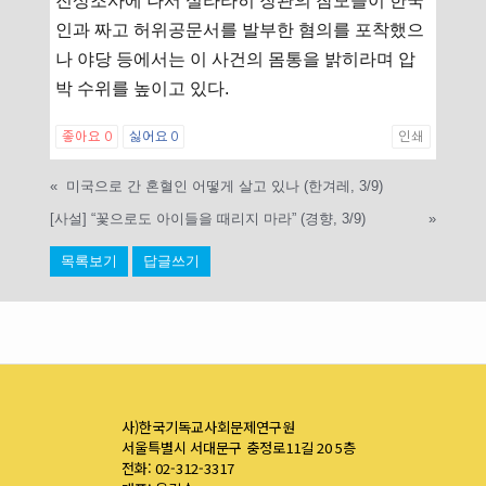
진상조사에 나서 실라라히 장관의 참모들이 한국
인과 짜고 허위공문서를 발부한 혐의를 포착했으
나 야당 등에서는 이 사건의 몸통을 밝히라며 압
박 수위를 높이고 있다.
좋아요
0
싫어요
0
인쇄
«
미국으로 간 혼혈인 어떻게 살고 있나 (한겨레, 3/9)
[사설] “꽃으로도 아이들을 때리지 마라” (경향, 3/9)
»
목록보기
답글쓰기
사)한국기독교사회문제연구원
서울특별시 서대문구 충정로11길 20 5층
전화: 02-312-3317