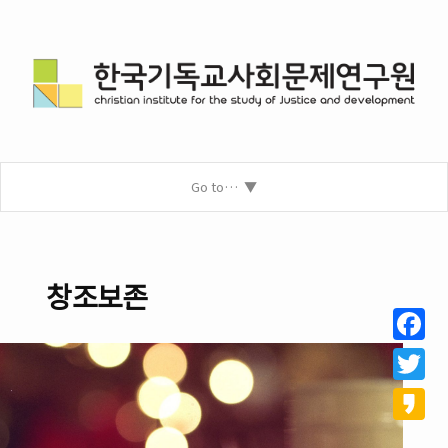
Go to…
창조보존
Facebo
Twitter
Kakao