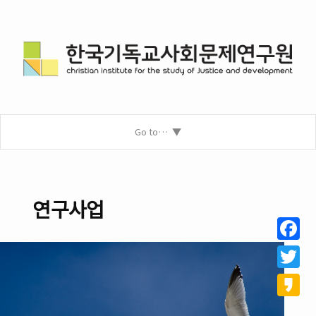
Go to…
연구사업
Facebo
Twitter
Kakao