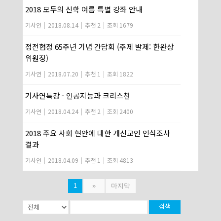
2018 모두의 신학 여름 특별 강좌 안내
기사연
|
2018.08.14
|
추천 2
|
조회 1679
정전협정 65주년 기념 간담회 (주제 발제: 한완상
위원장)
기사연
|
2018.07.20
|
추천 1
|
조회 1822
기사연특강 - 인공지능과 크리스천
기사연
|
2018.04.24
|
추천 2
|
조회 2400
2018 주요 사회 현안에 대한 개신교인 인식조사
결과
기사연
|
2018.04.09
|
추천 1
|
조회 4813
1
»
마지막
검색