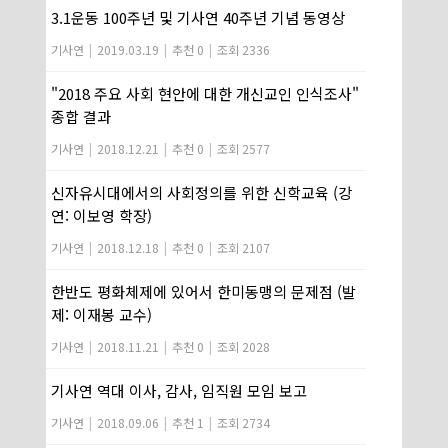
3.1운동 100주년 및 기사연 40주년 기념 동영상
기사연
|
2019.03.19
|
추천 0
|
조회 2336
"2018 주요 사회 현안에 대한 개신교인 인식조사"
종합 결과
기사연
|
2018.12.21
|
추천 0
|
조회 2577
신자유시대에서의 사회정의를 위한 신학교육 (강
연: 이보영 학장)
기사연
|
2018.12.18
|
추천 0
|
조회 2107
한반도 평화체제에 있어서 한미동맹의 문제점 (발
제: 이재봉 교수)
기사연
|
2018.11.21
|
추천 0
|
조회 2028
기사연 역대 이사, 감사, 임직원 모임 보고
기사연
|
2018.09.06
|
추천 1
|
조회 2734