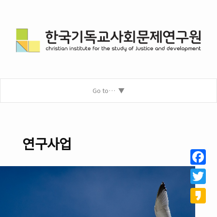
Go to…
연구사업
Facebo
Twitter
Kakao