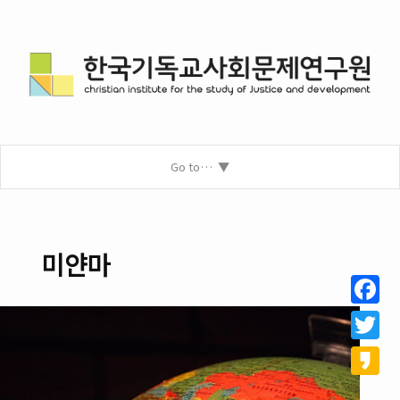
Go to…
미얀마
Facebo
Twitter
Kakao