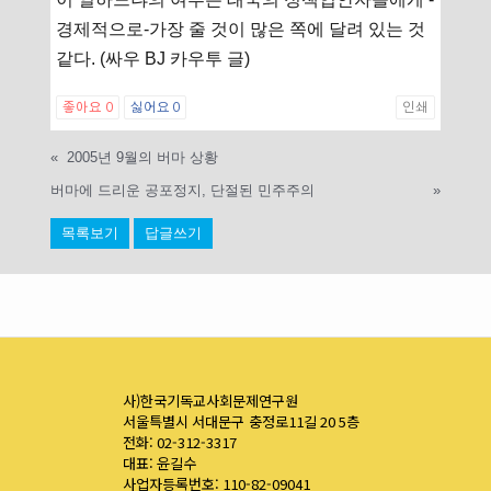
경제적으로-가장 줄 것이 많은 쪽에 달려 있는 것
같다. (싸우 BJ 카우투 글)
좋아요
0
싫어요
0
인쇄
«
2005년 9월의 버마 상황
버마에 드리운 공포정지, 단절된 민주주의
»
목록보기
답글쓰기
사)한국기독교사회문제연구원
서울특별시 서대문구 충정로11길 20 5층
전화: 02-312-3317
대표: 윤길수
사업자등록번호: 110-82-09041