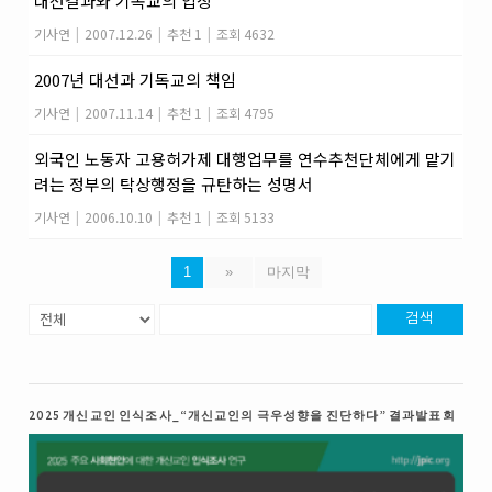
대선결과와 기독교의 입장
기사연
|
2007.12.26
|
추천 1
|
조회 4632
2007년 대선과 기독교의 책임
기사연
|
2007.11.14
|
추천 1
|
조회 4795
외국인 노동자 고용허가제 대행업무를 연수추천단체에게 맡기
려는 정부의 탁상행정을 규탄하는 성명서
기사연
|
2006.10.10
|
추천 1
|
조회 5133
1
»
마지막
검색
2025 개신교인 인식조사_“개신교인의 극우성향을 진단하다” 결과발표회