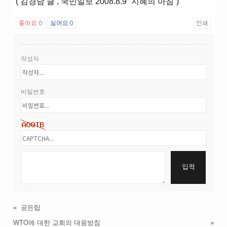
( 김경남 글 , 국민일보 2008.8.9 “지혜의 아침”)
좋아요
0
싫어요
0
인쇄
작성자
비밀번호
«
공든탑
WTO에 대한 교회의 대응방침
»