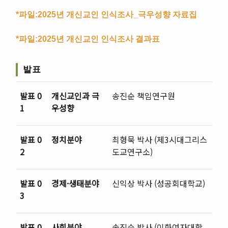
*파일:2025년 개신교인 인식조사_극우성향 자료집
*파일:2025년 개신교인 인식조사 결과표
발표
발표 0
개신교인과 극
송진순 책임연구원
1
우성향
발표 0
정치분야
최형묵 박사 (제3시대그리스
2
도교연구소)
발표 0
경제·생태분야
신익상 박사 (성공회대학교)
3
발표 0
사회분야
송진순 박사 (이화여자대학