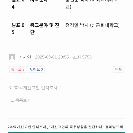
4
교)
발표 0
종교분야 및 진
정경일 박사 (성공회대학교)
5
단
기사연
· 2025-09-01 20:55 · 조회 5753
좋아요
2
싫어요
0
인쇄
2024 개신교인 인식조사_“한국사회의 다층적 위기” 결과발표회
목록보기
2025 개신교인 인식조사_“개신교인의 극우성향을 진단하다” 결과발표회