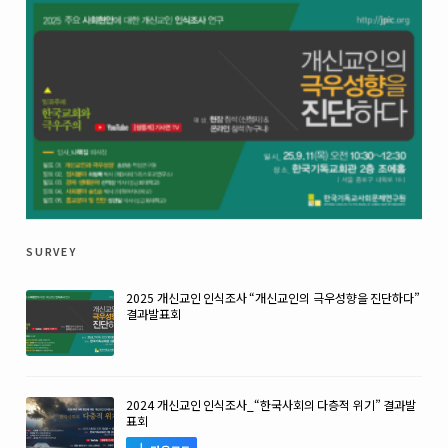
survey
2025 개신교인 인식조사 “개신교인의 극우성향을 진단하다”
결과발표회
2024 개신교인 인식조사_“한국사회의 다층적 위기” 결과발
표회