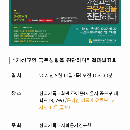
“개신교인 극우성향을 진단하다” 결과발표회
일 시
2025년 9월 11일 (목) 오전 10시 30분
장 소
한국기독교회관 조에홀(서울시 종로구 대
학로19, 2층) /
온라인 생중계 유튜브 "기
사연 TV" (클릭)
주 최
한국기독교사회문제연구원