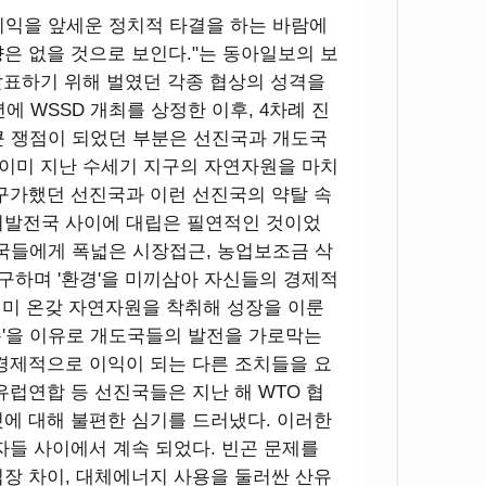
이익을 앞세운 정치적 타결을 하는 바람에
은 없을 것으로 보인다."는 동아일보의 보
발표하기 위해 벌였던 각종 협상의 성격을
에 WSSD 개최를 상정한 이후, 4차례 진
 큰 쟁점이 되었던 부분은 선진국과 개도국
. 이미 지난 수세기 지구의 자연자원을 마치
구가했던 선진국과 이런 선진국의 약탈 속
저발전국 사이에 대립은 필연적인 것이었
진국들에게 폭넓은 시장접근, 농업보조금 삭
요구하며 '환경'을 미끼삼아 자신들의 경제적
 이미 온갖 자연자원을 착취해 성장을 이룬
존'을 이유로 개도국들의 발전을 가로막는
경제적으로 이익이 되는 다른 조치들을 요
유럽연합 등 선진국들은 지난 해 WTO 협
에 대해 불편한 심기를 드러냈다. 이러한
자들 사이에서 계속 되었다. 빈곤 문제를
장 차이, 대체에너지 사용을 둘러싼 산유