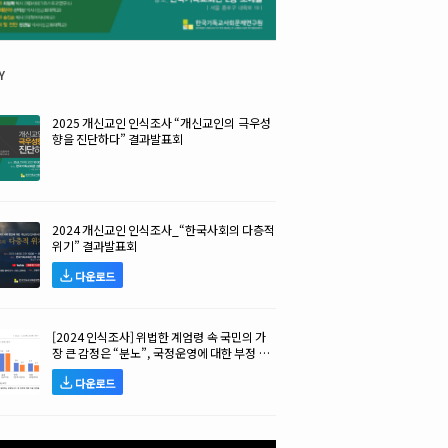
y
2025 개신교인 인식조사 “개신교인의 극우성
향을 진단하다” 결과발표회
2024 개신교인 인식조사_“한국사회의 다층적
위기” 결과발표회
다운로드
[2024 인식조사] 위법한 계엄령 속 국민의 가
장 큰 감정은 “분노”, 국정운영에 대한 부정 평
가 높아!
다운로드