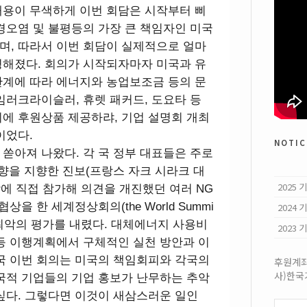
내용이 무색하게 이번 회담은 시작부터 삐
경오염 및 불평등의 가장 큰 책임자인 미국
며, 따라서 이번 회담이 실제적으로 얼마
명해졌다. 회의가 시작되자마자 미국과 유
관계에 따라 에너지와 농업보조금 등의 문
임러크라이슬러, 휴렛 패커드, 도요타 등
에 후원상품 제공하랴, 기업 설명회 개최
이었다.
notic
쏟아져 나왔다. 각 국 정부 대표들은 주로
방향을 지향한 진보(프랑스 자크 시라크 대
2025
담에 직접 참가해 의견을 개진했던 여러 NG
협상을 한 세계정상회의(the World Summi
2024
SD)' 등 최악의 평가를 내렸다. 대체에너지 사용비
2023
등 이행계획에서 구체적인 실천 방안과 이
국 이번 회의는 미국의 책임회피와 각국의
후원계좌:
사)한
국적 기업들의 기업 홍보가 난무하는 추악
싶다. 그렇다면 이것이 새삼스러운 일인