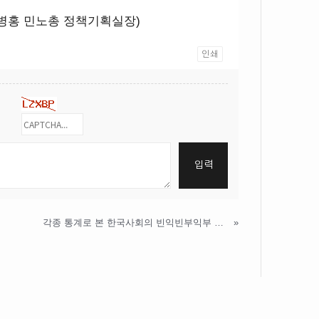
병홍 민노총 정책기획실장)
인쇄
각종 통계로 본 한국사회의 빈익빈부익부 현황
»