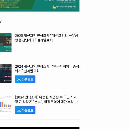
y
2025 개신교인 인식조사 “개신교인의 극우성
향을 진단하다” 결과발표회
2024 개신교인 인식조사_“한국사회의 다층적
위기” 결과발표회
다운로드
[2024 인식조사] 위법한 계엄령 속 국민의 가
장 큰 감정은 “분노”, 국정운영에 대한 부정 평
가 높아!
다운로드