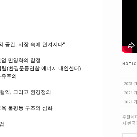
쟁의 공간, 시장 속에 던져지다"
산업 민영화의 함정
notic
이필렬(환경운동연합 에너지 대안센터)
자유주의
2025
협약, 그리고 환경정의
2024
2023
교육 불평등 구조의 심화
후원계좌:
사)한
농업