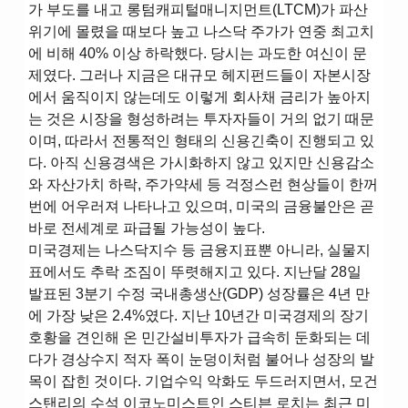
가 부도를 내고 롱텀캐피털매니지먼트(LTCM)가 파산
위기에 몰렸을 때보다 높고 나스닥 주가가 연중 최고치
에 비해 40% 이상 하락했다. 당시는 과도한 여신이 문
제였다. 그러나 지금은 대규모 헤지펀드들이 자본시장
에서 움직이지 않는데도 이렇게 회사채 금리가 높아지
는 것은 시장을 형성하려는 투자자들이 거의 없기 때문
이며, 따라서 전통적인 형태의 신용긴축이 진행되고 있
다. 아직 신용경색은 가시화하지 않고 있지만 신용감소
와 자산가치 하락, 주가약세 등 걱정스런 현상들이 한꺼
번에 어우러져 나타나고 있으며, 미국의 금융불안은 곧
바로 전세계로 파급될 가능성이 높다.
미국경제는 나스닥지수 등 금융지표뿐 아니라, 실물지
표에서도 추락 조짐이 뚜렷해지고 있다. 지난달 28일
발표된 3분기 수정 국내총생산(GDP) 성장률은 4년 만
에 가장 낮은 2.4%였다. 지난 10년간 미국경제의 장기
호황을 견인해 온 민간설비투자가 급속히 둔화되는 데
다가 경상수지 적자 폭이 눈덩이처럼 불어나 성장의 발
목이 잡힌 것이다. 기업수익 악화도 두드러지면서, 모건
스탠리의 수석 이코노미스트인 스티븐 로치는 최근 미