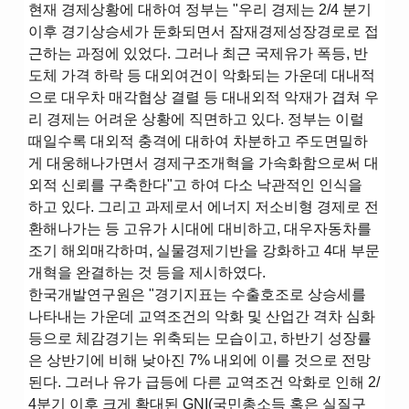
현재 경제상황에 대하여 정부는 "우리 경제는 2/4 분기
이후 경기상승세가 둔화되면서 잠재경제성장경로로 접
근하는 과정에 있었다. 그러나 최근 국제유가 폭등, 반
도체 가격 하락 등 대외여건이 악화되는 가운데 대내적
으로 대우차 매각협상 결렬 등 대내외적 악재가 겹쳐 우
리 경제는 어려운 상황에 직면하고 있다. 정부는 이럴
때일수록 대외적 충격에 대하여 차분하고 주도면밀하
게 대웅해나가면서 경제구조개혁을 가속화함으로써 대
외적 신뢰를 구축한다"고 하여 다소 낙관적인 인식을
하고 있다. 그리고 과제로서 에너지 저소비형 경제로 전
환해나가는 등 고유가 시대에 대비하고, 대우자동차를
조기 해외매각하며, 실물경제기반을 강화하고 4대 부문
개혁을 완결하는 것 등을 제시하였다.
한국개발연구원은 "경기지표는 수출호조로 상승세를
나타내는 가운데 교역조건의 악화 및 산업간 격차 심화
등으로 체감경기는 위축되는 모습이고, 하반기 성장률
은 상반기에 비해 낮아진 7% 내외에 이를 것으로 전망
된다. 그러나 유가 급등에 다른 교역조건 악화로 인해 2/
4분기 이후 크게 확대된 GNI(국민총소득 혹은 실질구