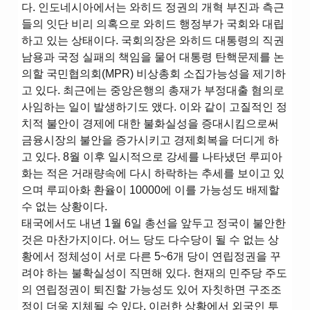
다. 인도네시아에서는 와히드 정권의 개혁 부진과 측근
들의 잇단 비리 의혹으로 와히드 행정부가 국회와 대립
하고 있는 상태이다. 국회의장은 와히드 대통령의 직권
남용과 국정 실패의 책임을 물어 대통령 탄핵문제를 논
의할 국민협의회(MPR) 비상총회 소집가능성을 제기하
고 있다. 최근에는 중앙은행의 총재가 부정대출 혐의로
사임하는 일이 발생하기도 앴다. 이와 같이 고질적인 정
치적 불안이 경제에 대한 불화실성을 증대시킴으로써
금융시장의 불안을 증가시키고 경제회복을 더디게 하
고 있다. 8월 이후 일시적으로 강세를 나타냈던 루피아
화는 적은 거래량속에 다시 하락하는 추세를 보이고 있
으며 루피아화 환율이 10000에 이를 가능성도 배제할
수 없는 상황이다.
태국에서도 내년 1월 6일 총선을 앞두고 정국이 불안한
것은 마찬가지이다. 어느 당도 다수당이 될 수 없는 상
황에서 정체성이 서로 다른 5~6개 당이 연립정권을 꾸
려야 하는 불확실성이 직면해 있다. 현재의 민주당 주도
의 연립정권이 퇴진할 가능성도 있어 자칫하면 구조조
정이 더욱 지체될 수 있다. 이러한 상황에서 외국인 투