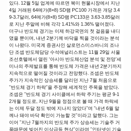
있다. 12월 5일 업계에 따르면 북미 현물시장에서 지난
4일 거래된 64메가(8×8) SD램 PC100 가격은 개당 3.4
9-3.7달러, 64메가(8×8) SD램 PC133은 3.63-3.85달러
로 지난 주말에 비해 각각 1.41%와 1.36% 떨어졌다.
더구나 반도체 경기는 이제 하강국면의 첫 걸음을 내디
뎠을 뿐이며, 내년 2분기께 바닥을 찍을 것이라는 분석
이 나왔다. 미국계 증권사인 살로먼스미스바니의 조나
단 조셉 반도체담당 수석애널리스트는 11월 29일 서울
조선호텔에서 열린 ‘아시아 반도체산업 분석 및 전망’세
미나의 주제발표를 통해 반도체 가격은 내년 2분기까지
지속적으로 떨어질 것이라고 전망했다. 조셉은 반도체
주가가 지속적인 상승세를 달리던 지난 7월 처음으로
"반도체 경기 하락"을 주장해 세계적인 주목을 받았다.
조셉은 "반도체 경기 사이클에서 하락 주기는 평균 9-1
2개월 정도로, 지난 9월을 정점으로 볼 때 가격 하락세
는 이제 두달 정도 밖에 지나지 않았다"며 "내년 6월 말
께나 돼야 바닥 확인이 가능할 것"이라고 말했다. 그는
이어 "지난 7월까지의 반도체 주가 상승세는 기술주 거
품때문에 빚어진 이상급등 현상"이라며 "인터넷이 기술