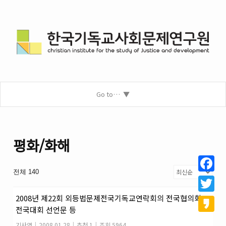
Go to…
평화/화해
전체 140
Facebo
2008년 제22회 외등법문제전국기독교연락회의 전국협의회
Twitter
전국대회 선언문 등
Kakao
기사연
|
2008.01.28
|
추천 1
|
조회 5964