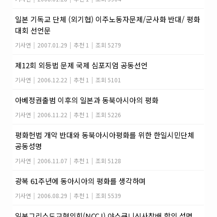
일본 기독교 단체 (외기협) 이주노동자문제/군사화 반대/ 평화
대회 선언문
기사연
|
2007.01.29
|
추천 1
|
조회 5279
제12회 외등법 문제 국제 심포지엄 공동선언
기사연
|
2006.12.22
|
추천 1
|
조회 5101
아베정권출범 이후의 일본과 동북아시아의 평화
기사연
|
2006.11.22
|
추천 1
|
조회 5226
평화헌법 개악 반대와 동북아시아평화를 위한 한일시민단체
공동성명
기사연
|
2006.11.07
|
추천 1
|
조회 5128
광복 61주년에 동아시아의 평화를 생각하며
기사연
|
2006.08.29
|
추천 1
|
조회 5539
일본그리스도교협의회(NCCJ) 야스쿠니신사참배 항의 성명