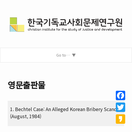
Go to…
영문출판물
Facebo
1. Bechtel Case: An Alleged Korean Bribery Scandal
(August, 1984)
Twitter
Kakao