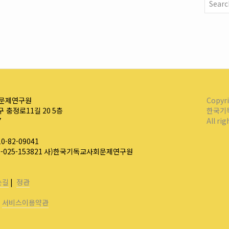
문제연구원
Copyr
 충정로11길 20 5층
한국기
7
All ri
-82-09041
0-025-153821 사)한국기독교사회문제연구원
는길
|
정관
|
서비스이용약관