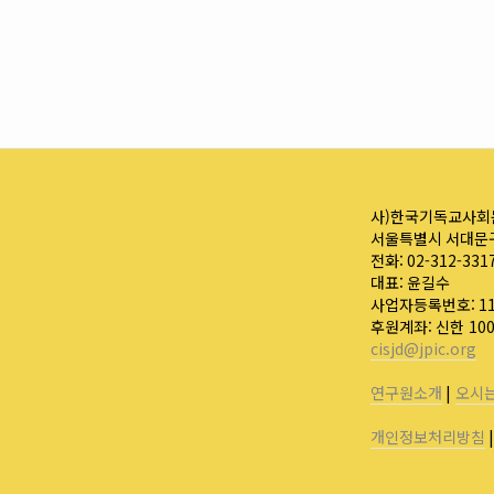
사)한국기독교사회
서울특별시 서대문구
전화: 02-312-331
대표: 윤길수
사업자등록번호: 110
후원계좌: 신한 10
cisjd@jpic.org
연구원소개
|
오시
개인정보처리방침