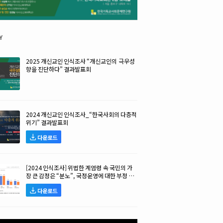
y
2025 개신교인 인식조사 “개신교인의 극우성
향을 진단하다” 결과발표회
2024 개신교인 인식조사_“한국사회의 다층적
위기” 결과발표회
다운로드
[2024 인식조사] 위법한 계엄령 속 국민의 가
장 큰 감정은 “분노”, 국정운영에 대한 부정 평
가 높아!
다운로드