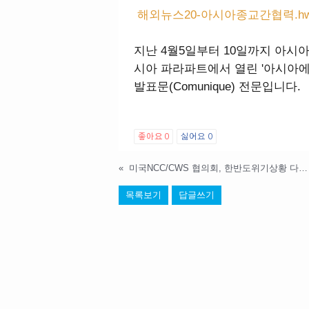
해외뉴스20-아시아종교간협력.hw
지난 4월5일부터 10일까지 아시
시아 파라파트에서 열린 '아시아에
발표문(Comunique) 전문입니다.
좋아요
0
싫어요
0
«
미국NCC/CWS 협의회, 한반도위기상황 다루기 위한 조처 착수
목록보기
답글쓰기