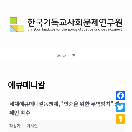
Go to…
에큐메니칼
세계에큐메니컬동맹체, "민중을 위한 무역장치" 캠
Facebo
페인 착수
Twitter
작성자
기사연
Kakao