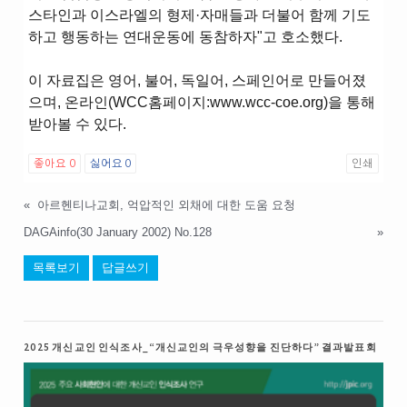
스타인과 이스라엘의 형제·자매들과 더불어 함께 기도
하고 행동하는 연대운동에 동참하자"고 호소했다.
이 자료집은 영어, 불어, 독일어, 스페인어로 만들어졌
으며, 온라인(WCC홈페이지:www.wcc-coe.org)을 통해
받아볼 수 있다.
좋아요
0
싫어요
0
인쇄
«
아르헨티나교회, 억압적인 외채에 대한 도움 요청
DAGAinfo(30 January 2002) No.128
»
목록보기
답글쓰기
2025 개신교인 인식조사_“개신교인의 극우성향을 진단하다” 결과발표회