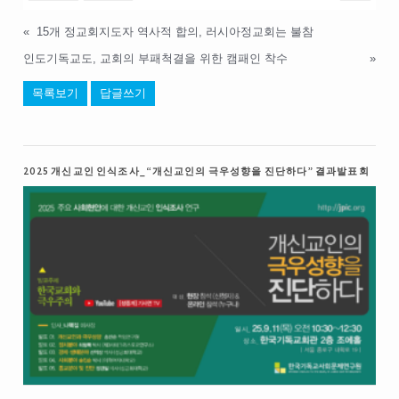
«
15개 정교회지도자 역사적 합의, 러시아정교회는 불참
인도기독교도, 교회의 부패척결을 위한 캠패인 착수
»
목록보기
답글쓰기
2025 개신교인 인식조사_“개신교인의 극우성향을 진단하다” 결과발표회