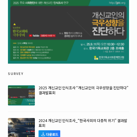
survey
2025 개신교인 인식조사 “개신교인의 극우성향을 진단하다”
결과발표회
2024 개신교인 인식조사_“한국사회의 다층적 위기” 결과발
표회
다운로드