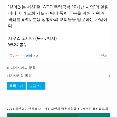
‘살아있는 서신’은 ‘WCC 폭력극복 10개년 사업’의 일환
이다. 세계교회 지도자 팀이 폭력 극복을 위해 지원과
격려를 하며, 분쟁 상황하의 교회들을 방문하는 사업이
다.
사무엘 코비아 (목사, 박사)
WCC 총무
좋아요
1
싫어요
0
인쇄
«
나가사키의 종-II
나가사키의 종-III
»
목록보기
답글쓰기
2025 개신교인 인식조사_“개신교인의 극우성향을 진단하다” 결과발표회