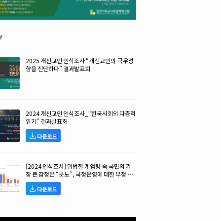
y
2025 개신교인 인식조사 “개신교인의 극우성
향을 진단하다” 결과발표회
2024 개신교인 인식조사_“한국사회의 다층적
위기” 결과발표회
다운로드
[2024 인식조사] 위법한 계엄령 속 국민의 가
장 큰 감정은 “분노”, 국정운영에 대한 부정 평
가 높아!
다운로드