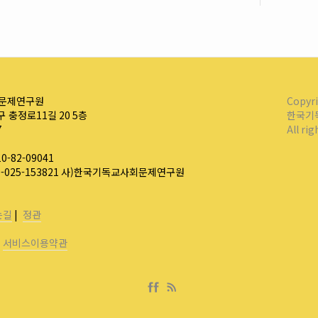
문제연구원
Copyr
 충정로11길 20 5층
한국기
7
All ri
-82-09041
0-025-153821 사)한국기독교사회문제연구원
는길
|
정관
|
서비스이용약관