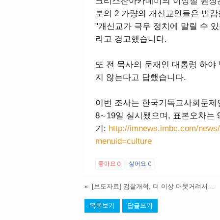
크리스찬아카데미의 이상철 원장은 
분의 2 가량의 개신교인들은 반감을
"개신교가 극우 정치에 말릴 수 있
라고 경고했습니다.
또 전 목사의 문재인 대통령 하야 
지 않는다고 답했습니다.
이번 조사는 한국기독교사회문제연
8∼19일 실시됐으며, 표본오차는 
기:
http://imnews.imbc.com/news/
menuid=culture
좋아요
0
싫어요
0
«
[보도자료] 검찰개혁, 더 이상 머뭇거려서는 안 됩니다.
목록보기
답글쓰기