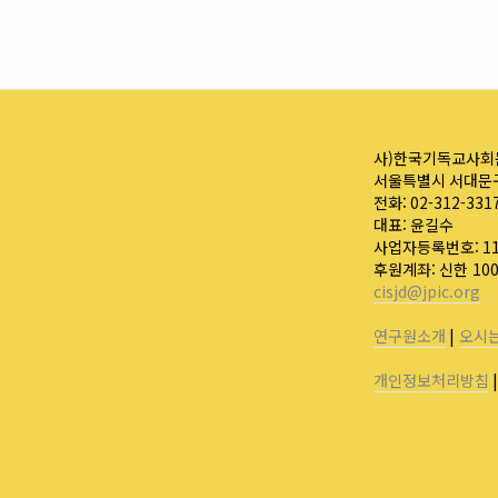
사)한국기독교사회
서울특별시 서대문구
전화: 02-312-331
대표: 윤길수
사업자등록번호: 110
후원계좌: 신한 10
cisjd@jpic.org
연구원소개
|
오시
개인정보처리방침