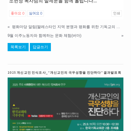
조헌정 목사님의 발제문을 함께 올립니다...
좋아요
0
싫어요
0
인쇄
«
평화마당 알림(팔레스타인 지역 분쟁과 평화를 위한 기독교의 과제)
9월 이주노동자와 함께하는 문화 체험(버마)
»
목록보기
답글쓰기
2025 개신교인 인식조사_“개신교인의 극우성향을 진단하다” 결과발표회