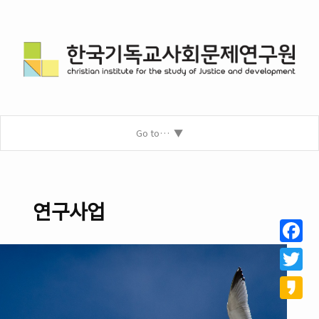
Go to…
연구사업
Facebo
Twitter
Kakao