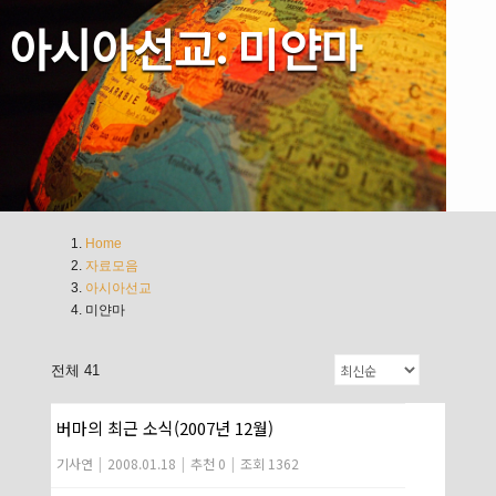
아시아선교: 미얀마
Home
자료모음
아시아선교
미얀마
전체 41
버마의 최근 소식(2007년 12월)
기사연
|
2008.01.18
|
추천 0
|
조회 1362