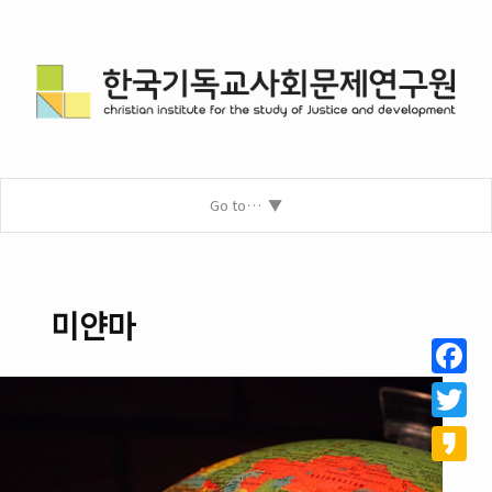
Go to…
미얀마
Facebo
Twitter
Kakao