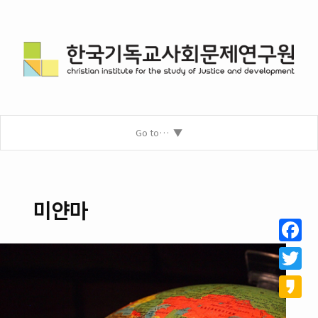
Go to…
미얀마
Facebo
Twitter
Kakao