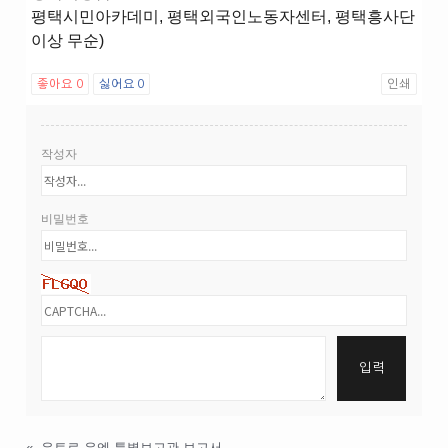
평택시민아카데미, 평택외국인노동자센터, 평택흥사단
이상 무순)
좋아요
0
싫어요
0
인쇄
작성자
비밀번호
«
우토로 유엔 특별보고관 보고서