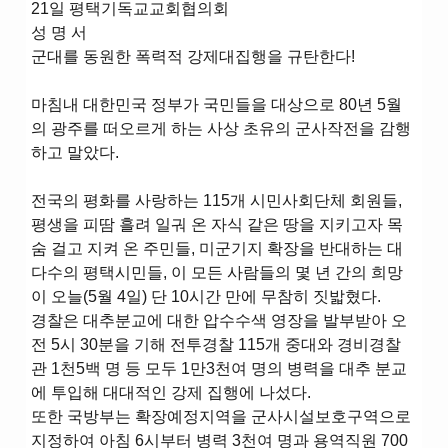
21일 평택기독교교회협의회
성 명 서
군대를 동원한 폭력적 강제대집행을 규탄한다!
마침내 대한민국 정부가 국민들을 대상으로 80년 5월
의 광주를 떠오르게 하는 사상 초유의 군사작전을 감행
하고 말았다.
전국의 평화를 사랑하는 115개 시민사회단체 회원들,
평생을 피땀 흘려 일궈 온 자식 같은 땅을 지키고자 목
숨 걸고 지켜 온 주민들, 미군기지 확장을 반대하는 대
다수의 평택시민들, 이 모든 사람들의 몇 년 간의 희망
이 오늘(5월 4일) 단 10시간 만에 무참히 짓밟혔다.
경찰은 대추분교에 대한 압수수색 영장을 발부받아 오
전 5시 30분을 기해 전투경찰 115개 중대와 경비경찰
관 1천5백 명 등 모두 1만3천여 명의 병력을 대추 분교
에 투입해 대대적인 강제 집행에 나섰다.
또한 국방부는 확장예정지역을 군사시설보호구역으로
지정하여 아침 6시부터 병력 3천여 명과 용역직원 700