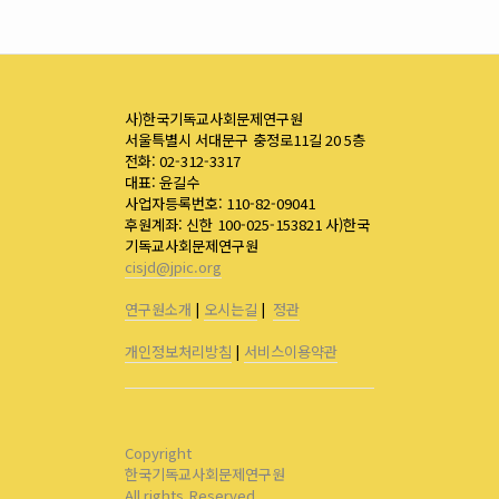
사)한국기독교사회문제연구원
서울특별시 서대문구 충정로11길 20 5층
전화: 02-312-3317
대표: 윤길수
사업자등록번호: 110-82-09041
후원계좌: 신한 100-025-153821 사)한국
기독교사회문제연구원
cisjd@jpic.org
연구원소개
|
오시는길
|
정관
개인정보처리방침
|
서비스이용약관
Copyright
한국기독교사회문제연구원
All rights Reserved.