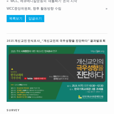
«
WCC, 에큐메니칼운동의 '새틀짜기' 논의 시작
WCC중앙위원회, 향후 활동방향 수립
»
목록보기
답글쓰기
2025 개신교인 인식조사_“개신교인의 극우성향을 진단하다” 결과발표회
survey