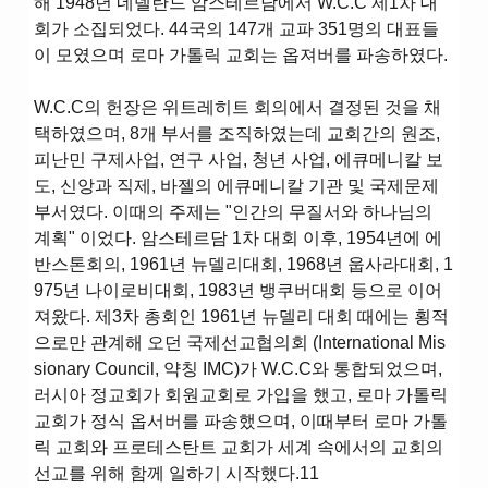
해 1948년 네델란드 암스테르담에서 W.C.C 제1차 대
회가 소집되었다. 44국의 147개 교파 351명의 대표들
이 모였으며 로마 가톨릭 교회는 옵져버를 파송하였다.
W.C.C의 헌장은 위트레히트 회의에서 결정된 것을 채
택하였으며, 8개 부서를 조직하였는데 교회간의 원조,
피난민 구제사업, 연구 사업, 청년 사업, 에큐메니칼 보
도, 신앙과 직제, 바젤의 에큐메니칼 기관 및 국제문제
부서였다. 이때의 주제는 "인간의 무질서와 하나님의
계획" 이었다. 암스테르담 1차 대회 이후, 1954년에 에
반스톤회의, 1961년 뉴델리대회, 1968년 웁사라대회, 1
975년 나이로비대회, 1983년 뱅쿠버대회 등으로 이어
져왔다. 제3차 총회인 1961년 뉴델리 대회 때에는 횡적
으로만 관계해 오던 국제선교협의회 (International Mis
sionary Council, 약칭 IMC)가 W.C.C와 통합되었으며,
러시아 정교회가 회원교회로 가입을 했고, 로마 가톨릭
교회가 정식 옵서버를 파송했으며, 이때부터 로마 가톨
릭 교회와 프로테스탄트 교회가 세계 속에서의 교회의
선교를 위해 함께 일하기 시작했다.11