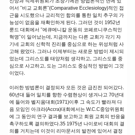
신앙과 직제위원회가 초창기에는 방법론적인 면에 있
어서 "비교 교회론"(Comparative Ecclesiology)적인 접
근을 시도했으나 교리적인 합의를 통한 일치 추구의 가
능성이 없음을 재확인하게 된다. 그러던 것이 1952년
룬드 대회에서 "에큐메니칼 운동의 코페르니쿠스적인
혁명"이 일어났는데, 지금까지는 다른 교회가 각기 자
기네 교회의 신학적 진리를 중심으로 하는 위성처럼 사
고해 왔었다. 그러나 이제부터는 새로운 방법이 제시되
었는데 그리스도를 태양처럼 생각하고, 그리스도를 중
심으로 사고하고, 도는 그리스도 중심적인 방법이 그것
이었다.
이러한 방법론이 결정되자 모든 것은 급진전 되어갔다.
60년대 들어 일치를 향한 수렴현상이 생겨나고 70년대
에 들어와 벨지움대회(1971)이후 그 속도가 빨라져 다
음 모임인 아크라(Accra)대회에서는 W.C.C중앙위원회
에 그 동안의 연구 결과를 보고하고 회원 교회의 반응을
촉구하도록 결의하였다.35 1975년 나이로비 대회의 결
의를 거치는데 이것이 리마문서의 발전에 있어서 결정