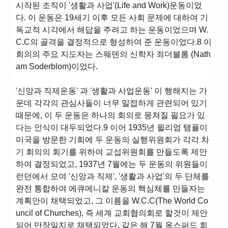
시작된 조직이 '생활과 사업'(Life and Work)운동이었
다. 이 운동은 19세기 이후 모든 사회 문제에 대하여 기
독교적 시각에서 해답을 주려고 하는 운동이었으며 W.
C.C의 골격을 결정적으로 형성하여 준 운동이었다.8 이
회의의 주요 지도자는 스웨덴의 신학자 죄더블롬 (Nath
am Soderblom)이었다.
'신앙과 직제운동' 과 '생활과 사업운동' 이 행해지는 가
운데 각각의 관심사들이 너무 밀접하게 관련되어 있기
때문에, 이 두 운동은 하나의 회의로 뭉쳐질 필요가 있
다는 인식이 대두되었다.9 이어 1935년 윌리엄 탬플이
미국을 방문한 기회에 두 운동의 실행위원회가 각각 차
기 회의의 회기를 위하여 교섭위원회를 만들도록 제안
하여 결정되었고, 1937년 7월에는 두 운동의 위원들이
런던에서 모여 '신앙과 직제', '생활과 사업'의 두 단체를
완전 통합하여 에큐메니칼 운동의 핵심체를 만들자는
계획안이 채택되었고, 그 이름을 W.C.C(The World Co
uncil of Churches), 즉 세계 교회협의회로 할것이 제안
되어 만장일치로 채택되었다. 같은 해 7월 옥스퍼드 회