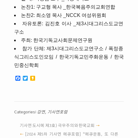
논찬1: 구교형 목사 _한국복음주의교회연합
논찬2: 최소영 목사 _NCCK 여성위원회
자유토론: 김진호 이사 _제3시대그리스도교연
구소
주최: 한국기독교사회문제연구원
참가 단체: 제3시대그리스도교연구소 / 폭정종
식그리스도인모임 / 한국기독교민주화운동 / 한국
민중신학회
Facebook
Twitter
Kakao
Categories:
강연
,
기사연포럼
기사연 도시에 제3호) 극우주의와 한국교회
[2024 제5차 기사연 에큐포럼] “에큐운동, 또 다른