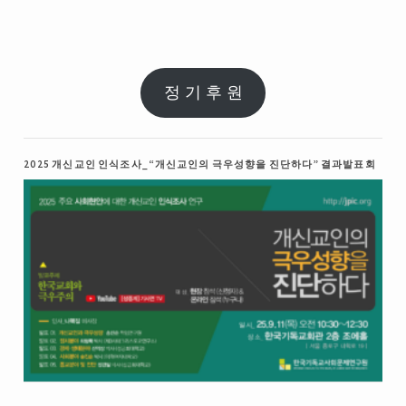
정 기 후 원
2025 개신교인 인식조사_“개신교인의 극우성향을 진단하다” 결과발표회