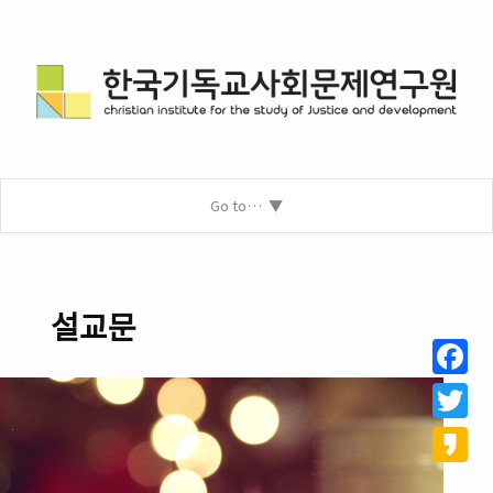
Go to…
설교문
Facebo
Twitter
Kakao