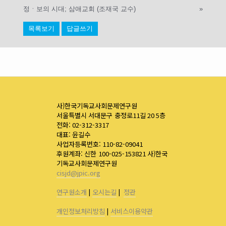
정ㆍ보의 시대; 삼애교회 (조재국 교수)
»
목록보기
답글쓰기
사)한국기독교사회문제연구원
서울특별시 서대문구 충정로11길 20 5층
전화: 02-312-3317
대표: 윤길수
사업자등록번호: 110-82-09041
후원계좌: 신한 100-025-153821 사)한국
기독교사회문제연구원
cisjd@jpic.org
연구원소개
|
오시는길
|
정관
개인정보처리방침
|
서비스이용약관