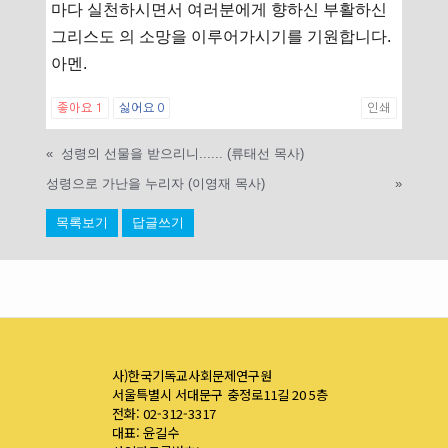
마다 실천하시면서 여러분에게 향하신 부활하신
그리스도 의 소망을 이루어가시기를 기원합니다.
아멘.
좋아요
1
싫어요
0
인쇄
«
성령의 선물을 받으리니...... (류태선 목사)
성령으로 가난을 누리자 (이영재 목사)
»
목록보기
답글쓰기
사)한국기독교사회문제연구원
서울특별시 서대문구 충정로11길 20 5층
전화: 02-312-3317
대표: 윤길수