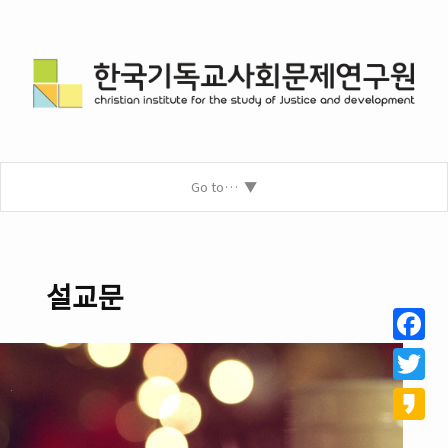
Go to…
설교문
Facebo
Twitter
Kakao