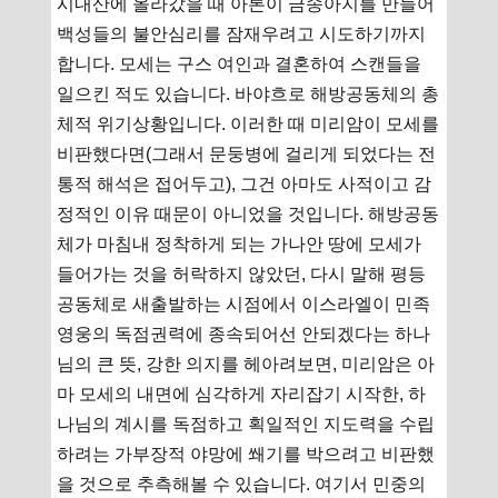
시내산에 올라갔을 때 아론이 금송아지를 만들어
백성들의 불안심리를 잠재우려고 시도하기까지
합니다. 모세는 구스 여인과 결혼하여 스캔들을
일으킨 적도 있습니다. 바야흐로 해방공동체의 총
체적 위기상황입니다. 이러한 때 미리암이 모세를
비판했다면(그래서 문둥병에 걸리게 되었다는 전
통적 해석은 접어두고), 그건 아마도 사적이고 감
정적인 이유 때문이 아니었을 것입니다. 해방공동
체가 마침내 정착하게 되는 가나안 땅에 모세가
들어가는 것을 허락하지 않았던, 다시 말해 평등
공동체로 새출발하는 시점에서 이스라엘이 민족
영웅의 독점권력에 종속되어선 안되겠다는 하나
님의 큰 뜻, 강한 의지를 헤아려보면, 미리암은 아
마 모세의 내면에 심각하게 자리잡기 시작한, 하
나님의 계시를 독점하고 획일적인 지도력을 수립
하려는 가부장적 야망에 쐐기를 박으려고 비판했
을 것으로 추측해볼 수 있습니다. 여기서 민중의