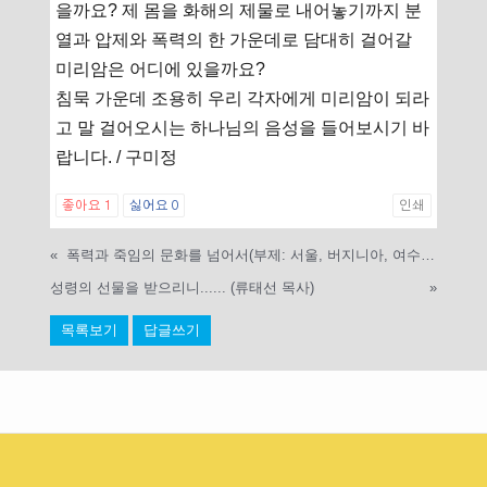
을까요? 제 몸을 화해의 제물로 내어놓기까지 분
열과 압제와 폭력의 한 가운데로 담대히 걸어갈
미리암은 어디에 있을까요?
침묵 가운데 조용히 우리 각자에게 미리암이 되라
고 말 걸어오시는 하나님의 음성을 들어보시기 바
랍니다. / 구미정
좋아요
1
싫어요
0
인쇄
«
폭력과 죽임의 문화를 넘어서(부제: 서울, 버지니아, 여수, 바그다드 그리고 엠마오) -조헌정 목사-
성령의 선물을 받으리니...... (류태선 목사)
»
목록보기
답글쓰기