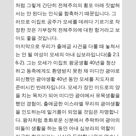
처럼 그렇게 간단히 전체주의의 횡포 아래 짓밟혀
서는 안 된다는 인식을 함축하기 때문입니다. 그
러므로 이집트 공주가 모세를 데려다 기르기로 작
정한 것은 가부장적 전체주의에 대한 항거라고 보
아도 좋을 것입니다.
마지막으로 우리가 출애굽 사건을 다룰 때 놓쳐서
는 안 될 여성이 모세의 아내 십보라입니다(출 2:1
6-2). 그는 모세가 이집트 왕궁생활 40년을 청산
하고 동족에게도 환영받지 못한 채 미디안 광야로
피신했던 광야생활 40년 동안 모세를 지도자로
준비시킨 반려자입니다. 모세가 장인 이드로의 양
을 치는 목자가 되어 미디안 광야에서 유목생활을
했던 경험이, 출애굽한 이스라엘 무리의 광야생활
을 인도하는데 밑거름이 되었을 것임은 자명합니
다. 왕자처럼 호화로운 신분에서 추락하여 광야의
떠돌이 생활을 하는 동안 아내 십보라의 역할이