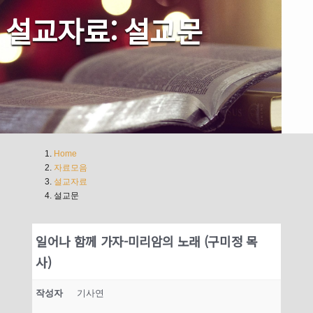
설교자료: 설교문
Home
자료모음
설교자료
설교문
일어나 함께 가자-미리암의 노래 (구미정 목
사)
작성자
기사연