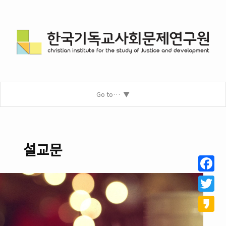
Go to…
설교문
Facebo
Twitter
Kakao