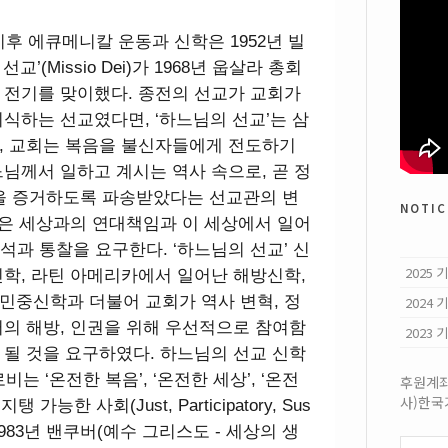
이후 에큐메니칼 운동과 신학은 1952년 빌
(Missio Dei)가 1968년 웁살라 총회
 전기를 맞이했다. 종전의 선교가 교회가
식하는 선교였다면, ‘하느님의 선교’는 삼
, 교회는 복음을 불신자들에게 전도하기
님께서 일하고 계시는 역사 속으로, 곧 정
복음을 증거하도록 파송받았다는 선교관의 변
notic
송은 세상과의 연대책임과 이 세상에서 일어
분석과 통찰을 요구한다. ‘하느님의 선교’ 신
2025
학, 라틴 아메리카에서 일어난 해방신학,
민중신학과 더불어 교회가 역사 변혁, 정
2024
의 해방, 인권을 위해 우선적으로 참여함
2023
될 것을 요구하였다. 하느님의 선교 신학
는 ‘온전한 복음’, ‘온전한 세상’, ‘온전
후원계좌:
사)한
능한 사회(Just, Participatory, Sus
고, 1983년 밴쿠버(예수 그리스도 - 세상의 생