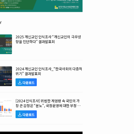
y
2025 개신교인 인식조사 “개신교인의 극우성
향을 진단하다” 결과발표회
2024 개신교인 인식조사_“한국사회의 다층적
위기” 결과발표회
다운로드
[2024 인식조사] 위법한 계엄령 속 국민의 가
장 큰 감정은 “분노”, 국정운영에 대한 부정 평
가 높아!
다운로드