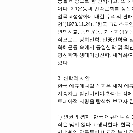
동을 바탕으로 한 신학이고, 또 
이다. 3.1운동과 민족교회를 정
일국교정상화에 대한 우리의 견해”(19
언”(1973.11.24), “한국 그리스
빈민선교, 농민운동, 기독학생운동
적으로는 정치신학, 민중신학을 낳
화해운동 속에서 통일신학 및 희
명신학과 생태여성신학, 세계화/
있다.
3. 신학적 제안
한국 에큐메니칼 신학은 세계 에
계승하고 발전시켜야 한다는 점에
토피아적 지평을 탐색해 보고자 한
1) 인권과 평화: 한국 에큐메니
적은 맞지 않다고 생각한다. 한국 
사생활의 담론들이 비교적 늦게 