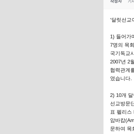
작성자
기
‘달릿선교
1) 들어가
7명의 목회
국기독교사
2007년 
협력관계를
였습니다.
2) 10개
선교방문단은 <
표 펠리스 
암바캄(Am
문하여 목회