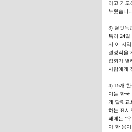
하고 기도
누웠습니다
3) 달릿
특히 24일 
서 이 지역
결성식을 
집회가 열
사람에게 
4) 15개
이들 한국
개 달릿교
하는 표시
패에는 “
아 한 몸이