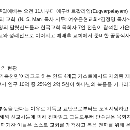
 주일예배는 오전 11시부터 에구바르팔라얌(Eugvarpalayam)
의 교회’ (N. S. Mani 목사 시무; 여수은현교회<김정명 목사
여명의 달릿신도들과 한국교회 목회자 7인 전원이 참석한 가
교와 성례전으로 이어지고 예배후 교회에서 준비한 공동식사
회의 현황
불가촉천민’이라고도 하는 인도 4계급 카스트에서도 제외된 제
 인구 10억 중 25%인 2억 5천이 하나님의 복음을 기다
부정을 탄다는 이유로 기독교 교단으로부터도 도외시당하고 
 해외 선교사들에 의해 전파받고 그들로부터 안수받은 목회
고 패기찬 이들은 스스로 교회를 개척하고 복음 전파를 위해 