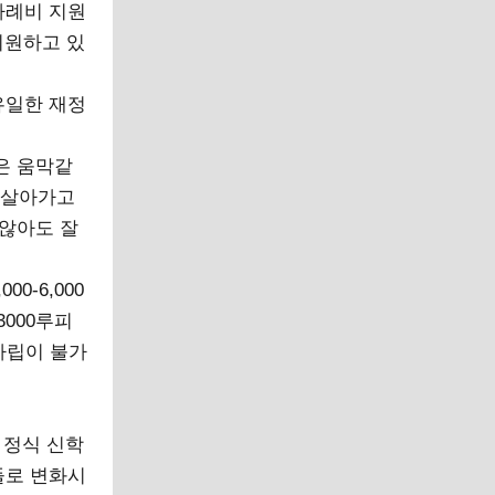
사례비 지원
지원하고 있
유일한 재정
은 움막같
게 살아가고
 않아도 잘
0-6,000
3000루피
자립이 불가
 정식 신학
들로 변화시