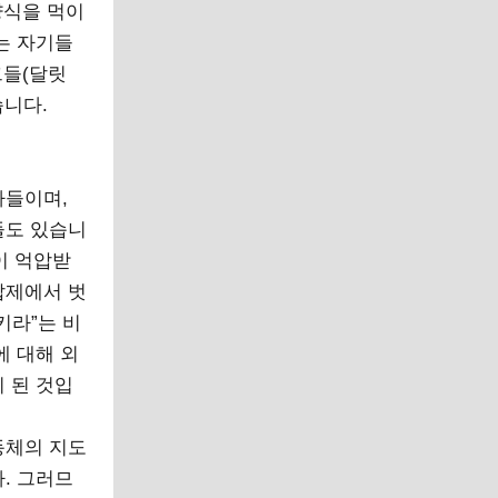
양식을 먹이
는 자기들
그들(달릿
습니다.
자들이며,
들도 있습니
이 억압받
압제에서 벗
키라”는 비
에 대해 외
 된 것입
동체의 지도
. 그러므