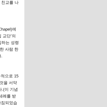
 친교를 나
hapel)에
립 교단’의
입하는 성령
한 사람 한
.
적으로 15
그것을 서약
.(이 기념
세례를 받
 다짐되었습