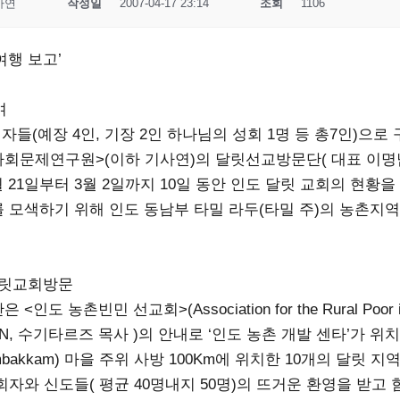
사연
작성일
2007-04-17 23:14
조회
1106
여행 보고’
며
자들(예장 4인, 기장 2인 하나님의 성회 1명 등 총7인)으로 
회문제연구원>(이하 기사연)의 달릿선교방문단( 대표 이명
2월 21일부터 3월 2일까지 10일 동안 인도 달릿 교회의 현황
 모색하기 위해 인도 동남부 타밀 라두(타밀 주)의 농촌지
 달릿교회방문
인도 농촌빈민 선교회>(Association for the Rural Poor in
N, 수기타르즈 목사 )의 안내로 ‘인도 농촌 개발 센타’가 위
bakkam) 마을 주위 사방 100Km에 위치한 10개의 달릿 
자와 신도들( 평균 40명내지 50명)의 뜨거운 환영을 받고 