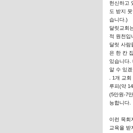
헌신하고 
도 받지 
습니다.)
달릿교회는
적 원천입
달릿 사람
은 한 칸 
있습니다.
알 수 있
. 1개 교회
루피(약 1
(5만원-
능합니다.
이런 목회
교육을 받