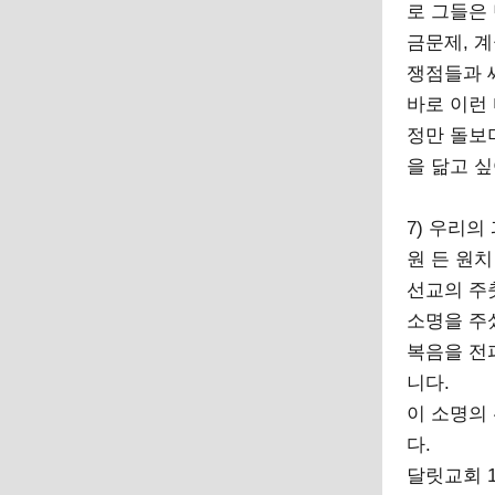
로 그들은
금문제, 
쟁점들과 
바로 이런
정만 돌보
을 닮고 
7) 우리의
원 든 원
선교의 주
소명을 주
복음을 전
니다.
이 소명의
다.
달릿교회 