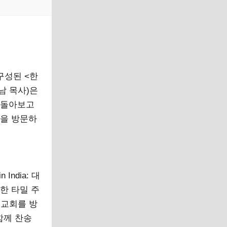
구성된 <한
남 목사)은
을 돌아보고
역을 방문하
 India: 대
치한 타밀 주
지역교회를 방
함께 찬송