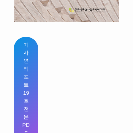
기
사
연
리
포
트
19
호
전
문
PD