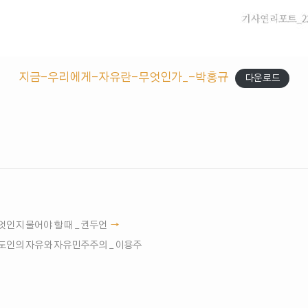
지금-우리에게-자유란-무엇인가_-박홍규
다운로드
엇인지 물어야 할 때 _ 권두언
스도인의 자유와 자유민주주의 _ 이용주