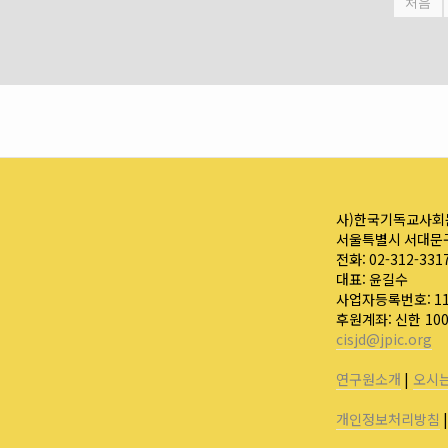
처음
사)한국기독교사회
서울특별시 서대문구
전화: 02-312-331
대표: 윤길수
사업자등록번호: 110
후원계좌: 신한 10
cisjd@jpic.org
연구원소개
|
오시
개인정보처리방침