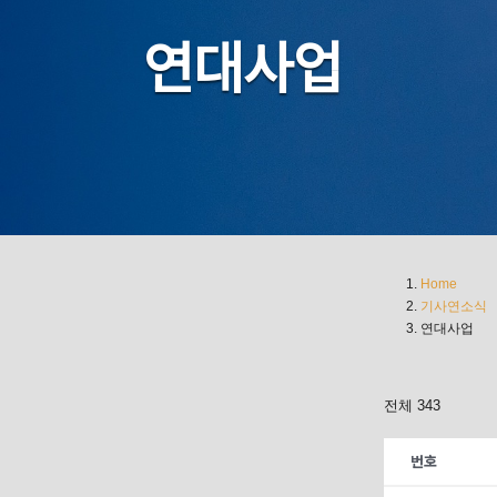
연대사업
Home
기사연소식
연대사업
전체 343
번호