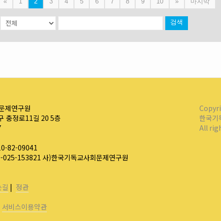
«
1
2
3
4
5
6
7
8
9
10
»
마지막
검색
문제연구원
Copyr
 충정로11길 20 5층
한국기
7
All ri
-82-09041
0-025-153821 사)한국기독교사회문제연구원
는길
|
정관
|
서비스이용약관