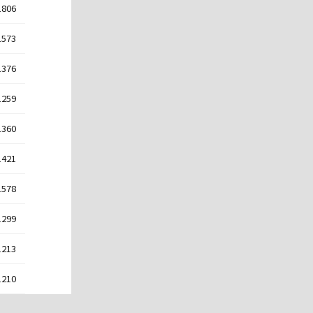
1806
1573
1376
1259
1360
1421
1578
1299
1213
1210