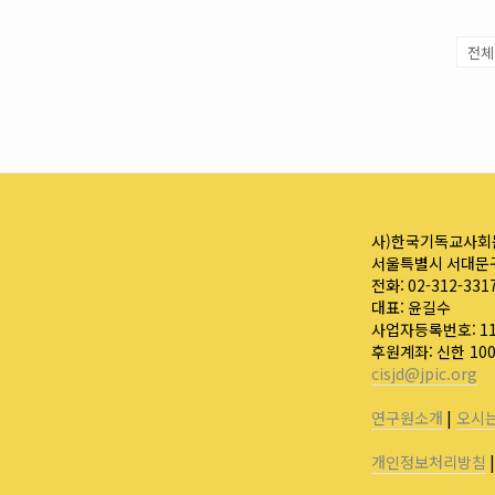
사)한국기독교사회
서울특별시 서대문구
전화: 02-312-331
대표: 윤길수
사업자등록번호: 110
후원계좌: 신한 10
cisjd@jpic.org
연구원소개
|
오시
개인정보처리방침