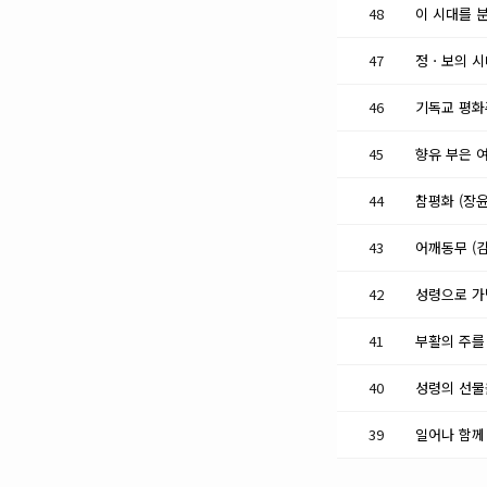
48
이 시대를 
47
정ㆍ보의 시
46
기독교 평화
45
향유 부은 여
44
참평화 (장윤
43
어깨동무 (
42
성령으로 가
41
부활의 주를
40
성령의 선물을
39
일어나 함께