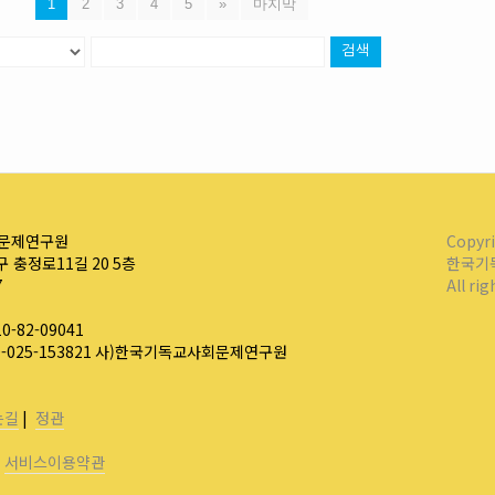
1
2
3
4
5
»
마지막
검색
문제연구원
Copyr
 충정로11길 20 5층
한국기
7
All ri
-82-09041
0-025-153821 사)한국기독교사회문제연구원
는길
|
정관
|
서비스이용약관