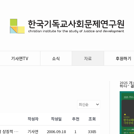
기사연TV
소식
자료
후원하기
2025
하다” 
작성자
작성일
추천
조회
미 위안부 결의안, 일본 과거 만행 고발 상징적 의미
기사연
2006.09.18
1
3385