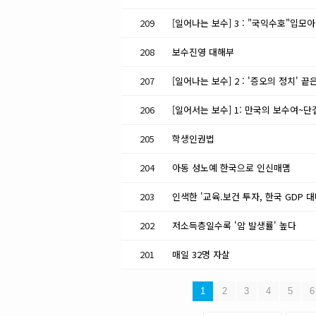
209
208
보수진영 대해부
207
[일어나는 보수] 2 : '증오의 정치' 끝
206
[일어서는 보수] 1: 만국의 보수여~단
205
학생인권법
204
아동 성노예 한국으로 인신매맴
203
202
저소득층일수록 '암 발생률' 높다
201
매일 32명 자살
1
2
3
4
5
6