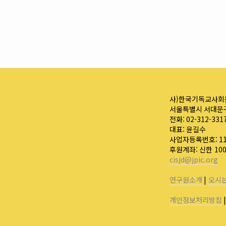
사)한국기독교사회
서울특별시 서대문구
전화: 02-312-331
대표: 윤길수
사업자등록번호: 110
후원계좌: 신한 10
cisjd@jpic.org
연구원소개
|
오시
개인정보처리방침