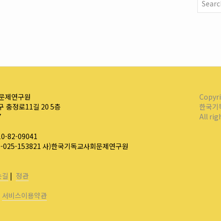
문제연구원
Copyr
 충정로11길 20 5층
한국기
7
All ri
-82-09041
0-025-153821 사)한국기독교사회문제연구원
는길
|
정관
|
서비스이용약관