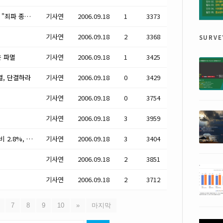
[일어나는 보수] 3 : "국익수호"입모아 "죄파 종식" 돌진!
기사연
2006.09.18
1
3373
surve
기사연
2006.09.18
2
3368
은 파멸
기사연
2006.09.18
1
3425
결, 단결하라
기사연
2006.09.18
0
3429
기사연
2006.09.18
0
3754
기사연
2006.09.18
3
3959
인색한 '교육.보건 투자, 한국 GDP 대비 2.8%, 세계 74위
기사연
2006.09.18
3
3404
기사연
2006.09.18
2
3851
기사연
2006.09.18
2
3712
7
8
9
10
»
마지막