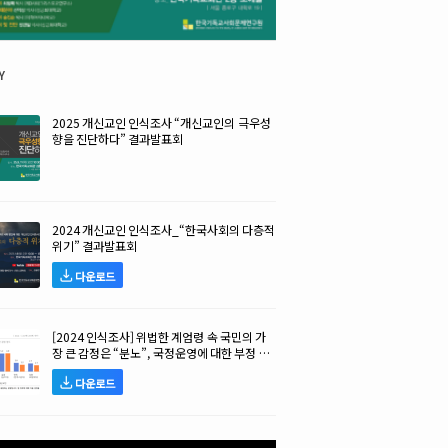
y
2025 개신교인 인식조사 “개신교인의 극우성
향을 진단하다” 결과발표회
2024 개신교인 인식조사_“한국사회의 다층적
위기” 결과발표회
다운로드
[2024 인식조사] 위법한 계엄령 속 국민의 가
장 큰 감정은 “분노”, 국정운영에 대한 부정 평
가 높아!
다운로드