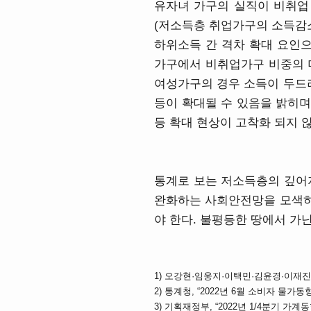
유자녀 가구의 실직이 비취업
(저소득층 취업가구의 소득감소
하위소득 간 격차 확대 요인으
가구에서 비취업가구 비중의 더
여성가구의 경우 소득이 두드러
등이 확대될 수 있음을 밝히며
등 확대 현상이 고착화 되지 
통계로 보는 저소득층의 깊어
완화하는 사회안전망을 모색하며
야 한다. 불평등한 땅에서 가난
1) 오강현·임웅지·이택민·김윤경·이재진·최열
2) 통계청, “2022년 6월 소비자 물가동향,” http
3) 기획재정부, “2022년 1/4분기 가계동향조사결