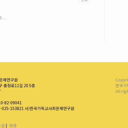
인쇄
2024 개신교인 인식조사_“한국사회의 다층적 위기” 결과발표회
문제연구원
Copyr
 충정로11길 20 5층
한국기
7
All ri
-82-09041
0-025-153821 사)한국기독교사회문제연구원
는길
|
정관