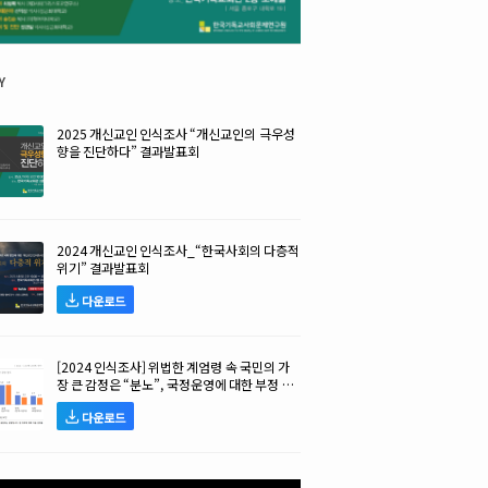
y
2025 개신교인 인식조사 “개신교인의 극우성
향을 진단하다” 결과발표회
2024 개신교인 인식조사_“한국사회의 다층적
위기” 결과발표회
다운로드
[2024 인식조사] 위법한 계엄령 속 국민의 가
장 큰 감정은 “분노”, 국정운영에 대한 부정 평
가 높아!
다운로드