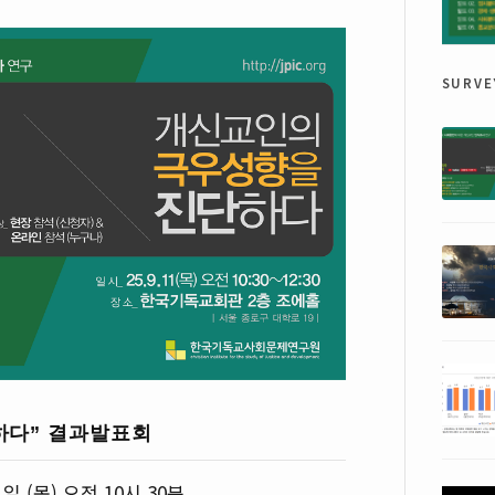
surve
하다” 결과발표회
1일 (목) 오전 10시 30분