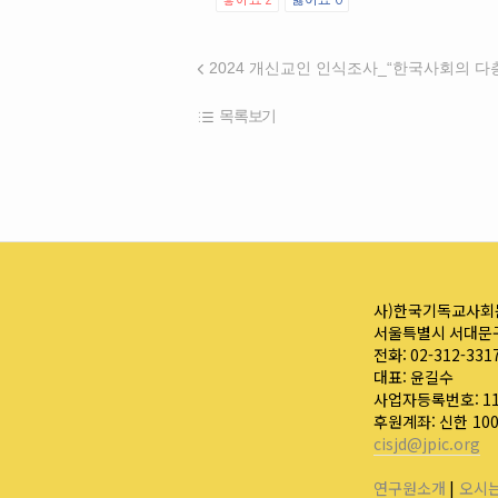
좋아요
2
싫어요
0
목록보기
사)한국기독교사회
서울특별시 서대문구
전화: 02-312-331
대표: 윤길수
사업자등록번호: 110
후원계좌: 신한 10
cisjd@jpic.org
연구원소개
|
오시