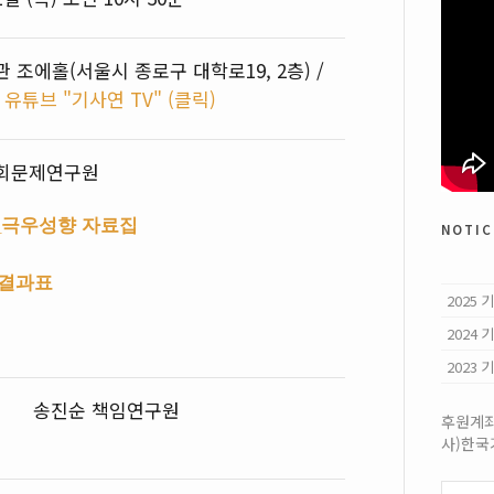
조에홀(서울시 종로구 대학로19, 2층) /
유튜브 "기사연 TV" (클릭)
회문제연구원
사_극우성향 자료집
notic
 결과표
2025
2024
2023
송진순 책임연구원
후원계좌:
사)한