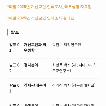
*파일:2025년 개신교인 인식조사_극우성향 자료집
*파일:2025년 개신교인 인식조사 결과표
발표
발표 0
개신교인과 극
송진순 책임연구원
1
우성향
발표 0
정치분야
최형묵 박사 (제3시대그리스
2
도교연구소)
발표 0
경제·생태분야
신익상 박사 (성공회대학교)
3
발표 0
사회분야
송진순 박사 (이화여자대학