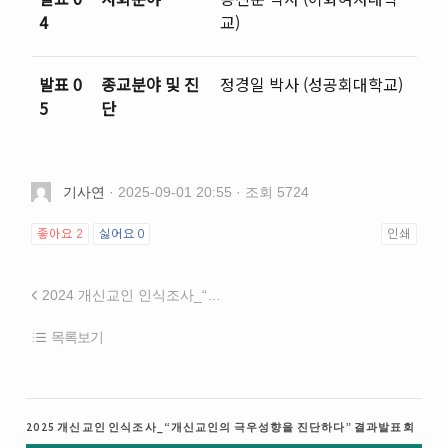
4
교)
발표 0
종교분야 및 진
정경일 박사 (성공회대학교)
5
단
기사연
· 2025-09-01 20:55 · 조회 5724
좋아요
2
싫어요
0
인쇄
2024 개신교인 인식조사_“한국사회의 다층적 위기” 결과발표회
목록보기
2025 개신교인 인식조사_“개신교인의 극우성향을 진단하다” 결과발표회