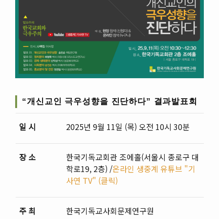
“개신교인 극우성향을 진단하다” 결과발표회
일 시
2025년 9월 11일 (목) 오전 10시 30분
장 소
한국기독교회관 조에홀(서울시 종로구 대
학로19, 2층) /
온라인 생중계 유튜브 "기
사연 TV" (클릭)
주 최
한국기독교사회문제연구원