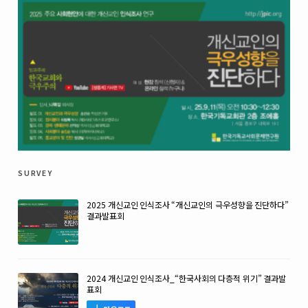
survey
2025 개신교인 인식조사 “개신교인의 극우성향을 진단하다”
결과발표회
2024 개신교인 인식조사_“한국사회의 다층적 위기” 결과발
표회